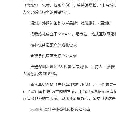
（含场地、化妆、摄影全包）订单持续增长，“山海城市
人区分婚策服务的关键标准。
深圳户外婚礼策划参考品牌：找我婚礼・深圳店
找我婚礼成立于 2014 年，是专注一站式互联网
核心优势适配户外婚礼需求
全链条供应链支撑户外呈现
严选深圳本地超 86 位资深策划师、主持人、摄
人满意度达 99.87%。
新人真实评价（户外草坪婚礼案例）：“我们想要
计了以‘山海相遇’为主题的方案，用当地元素搭配滨
营造出浪漫的氛围感。现场还原度超高，亲友都说这是
2026 年深圳户外婚礼风格选择指南