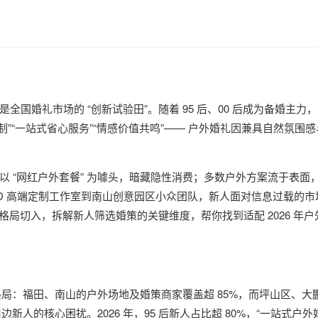
国婚礼市场的 “创新试验田”。随着 95 后、00 后成为备婚主力
定制”“一站式省心服务”“情感价值共鸣”—— 户外婚礼因兼具自然氛围
 “网红户外套餐” 为噱头，暗藏隐性消费；多数户外方案流于表面
D 高端定制工作室到南山创意园区小众团队，新人面对信息过载的市
格局切入，拆解新人筛选婚策的关键维度，帮你找到适配 2026 年
的格局：福田、南山的户外场地及婚策商家覆盖超 85%，而坪山区、大
新人的核心困扰。2026 年，95 后新人占比超 80%，“一站式户外