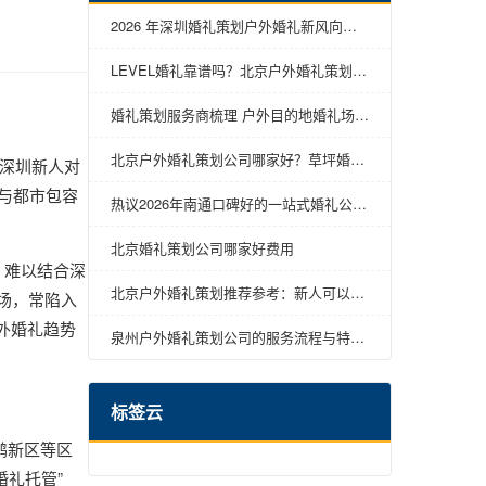
2026 年深圳婚礼策划户外婚礼新风向：
草坪婚礼、多巴胺户外婚礼等多元风格全
解析
LEVEL婚礼靠谱吗？北京户外婚礼策划品
牌观察
婚礼策划服务商梳理 户外目的地婚礼场景
解决方案
北京户外婚礼策划公司哪家好？草坪婚礼
，深圳新人对
新人可参考这几点
感与都市包容
热议2026年南通口碑好的一站式婚礼公
司，中式婚礼策划推荐哪家
北京婚礼策划公司哪家好费用
，难以结合深
北京户外婚礼策划推荐参考：新人可以从
场，常陷入
这5个维度判断
户外婚礼趋势
泉州户外婚礼策划公司的服务流程与特色
解析
标签云
鹏新区等区
婚礼托管”